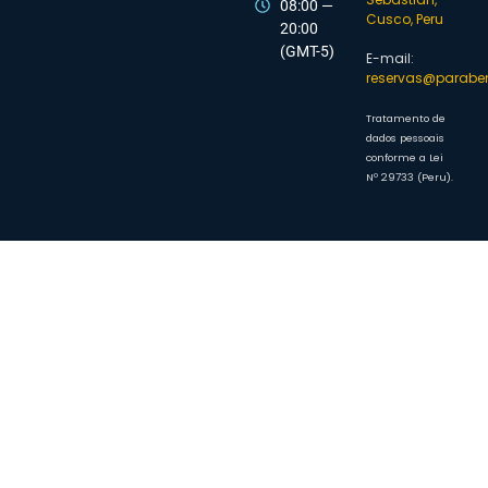
08:00 —
Cusco, Peru
20:00
(GMT-5)
E-mail:
reservas@parab
Tratamento de
dados pessoais
conforme a Lei
Nº 29733 (Peru).