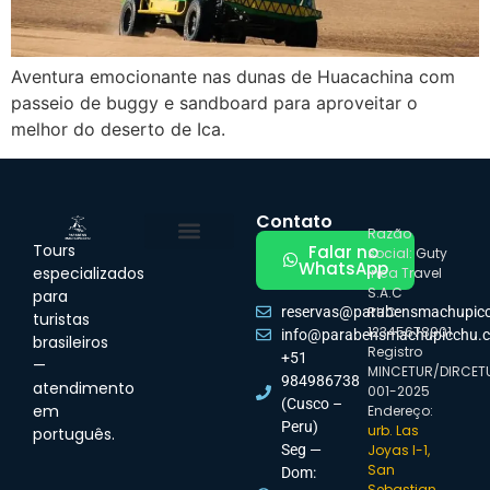
Aventura emocionante nas dunas de Huacachina com
passeio de buggy e sandboard para aproveitar o
melhor do deserto de Ica.
Contato
Razão
Tours
Falar no
social: Guty
WhatsApp
especializados
Inca Travel
S.A.C
para
reservas@parabensmachupic
RUC:
turistas
12345678901
info@parabensmachupicchu.
brasileiros
Registro
+51
—
MINCETUR/DIRCET
984986738
atendimento
001-2025
(Cusco –
em
Endereço:
Peru)
urb. Las
português.
Seg —
Joyas I-1,
San
Dom:
Sebastian,